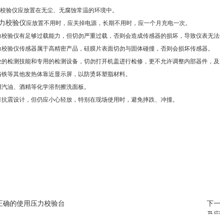
校验仪应放置在无尘、无腐蚀常温的环境中。
力校验仪
应放置不用时，应关掉电源，长期不用时，应一个月充电一次。
验仪有足够过载能力，但切勿严重过载，否则会造成传感器的损坏，导致仪表无法
验仪传感器属于高精密产品，硅膜片表面切勿与固体碰撞，否则会损坏传感器。
检测技能和专用的检测设备，切勿打开机盖进行检修，更不允许调整内部器件，及
铁等其他发热体靠近显示屏，以防烫坏塑脂材料。
汽油、酒精等化学溶剂擦洗面板。
抗震设计，但仍应小心轻放，特别在现场使用时，避免摔跌、冲撞。
正确的使用压力校验台
下
及