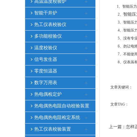
高温温度校验炉
1、智能压力
智能干井炉
智能压
2、
3、智能压力校
热工仪表校验仪
4、智能压力校
多功能校验仪
5、没有专业的
6、勿让电烙
温度校验仪
7、不能使用
信号发生器
8、仪表虽有
零度恒温器
数字万用表
文章关键词：
热电偶检定炉
文章TAG：
热电偶热电阻自动校验装置
热电偶热电阻检定系统
上一篇：
怎样
热工仪表校验装置