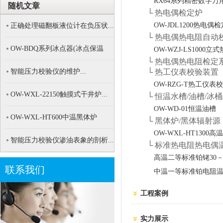
RX64系列精密数字万
随机文章
└ 热电偶检定炉
OW-JDL1200热电偶
正确处理磁翻板液位计在负压状...
└ 热电偶热电阻自动
OW-BDQ系列冰点器(冰点保温
OW-WZJ-LS100
└ 热电偶热电阻检定
桶)...
智能压力校验仪的维护...
└ 热工仪表校验装置
OW-RZG-T热工仪表
OW-WXL-22150触摸式干井炉...
└ 恒温水槽/油槽/冰桶
OW-WD-01恒温油槽
OW-WXL-HT600中温黑体炉
└ 黑体炉/黑体辐射源
OW-WXL-HT1300
智能压力校验仪渗油表象的剖析...
└ 标准热电阻热电偶
高温二等标准铂铑30
联系我们
中温一等标准铂电阻
工程案例
实力展示